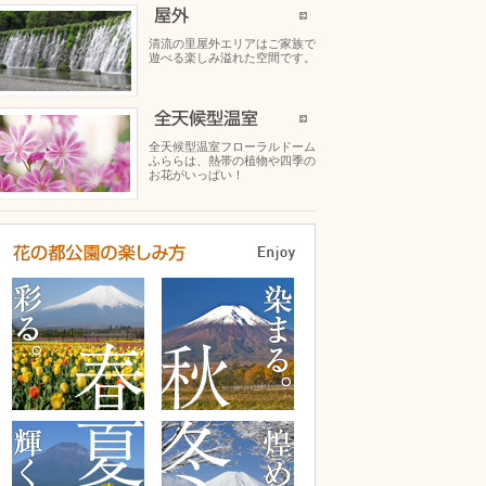
清流の里屋外エリアはご家族で
遊べる楽しみ溢れた空間です。
全天候型温室フローラルドーム
ふららは、熱帯の植物や四季の
お花がいっぱい！