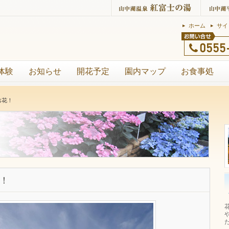
ホーム
サイ
体験
お知らせ
開花予定
園内マップ
お食事処
お花！
！