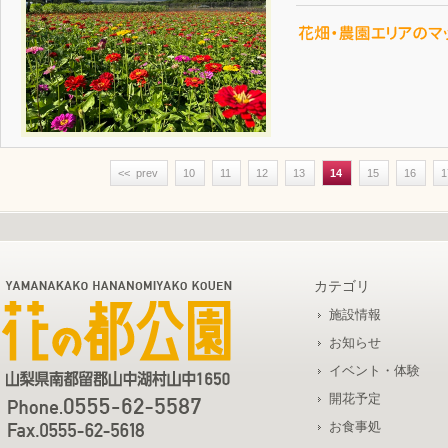
<< prev
10
11
12
13
14
15
16
1
カテゴリ
施設情報
お知らせ
イベント・体験
開花予定
お食事処