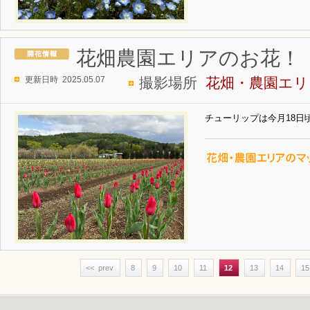
花畑農園エリアのお花！
更新日時 2025.05.07
撮影場所
花畑・農園エリ
チューリップは今月18日
<< prev
8
9
10
11
12
13
14
15