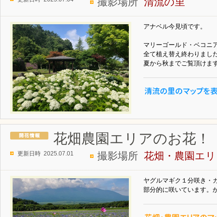
撮影場所
清流の里
アナベル今見頃です。
マリーゴールド・ベコニ
全て植え替え終わりまし
夏から秋までご覧頂けま
花畑農園エリアのお花！
更新日時 2025.07.01
撮影場所
花畑・農園エリ
ヤグルマギク１分咲き・
部分的に咲いています。