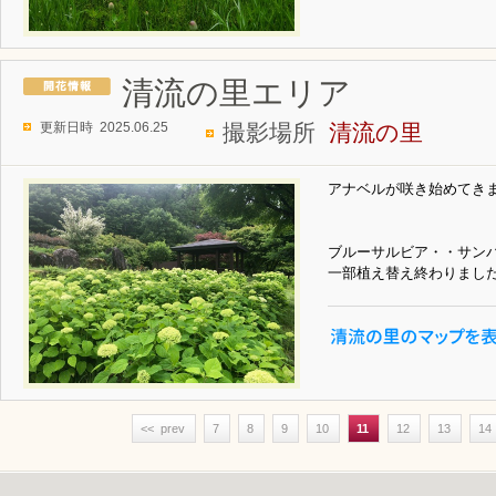
清流の里エリア
更新日時 2025.06.25
撮影場所
清流の里
アナベルが咲き始めてき
ブルーサルビア・・サン
一部植え替え終わりまし
<< prev
7
8
9
10
11
12
13
14